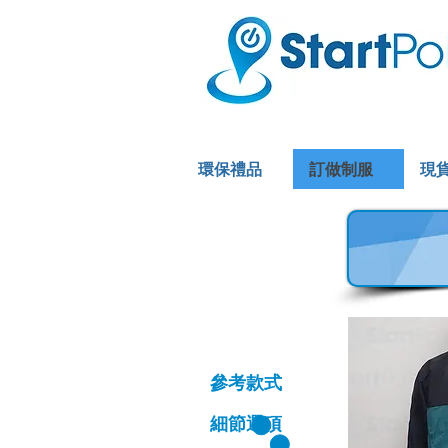
環保禮品
訂做制服
現
風褸外套
參考款式
細節選項