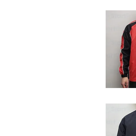
醫療制服
西裝服飾
工作褲
團體帽
圍裙