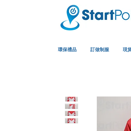
環保禮品
訂做制服
現