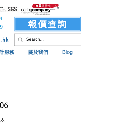
3414
報價查詢
619
t.hk
計服務
關於我們
Blog
06
風衣