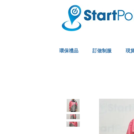
環保禮品
訂做制服
現