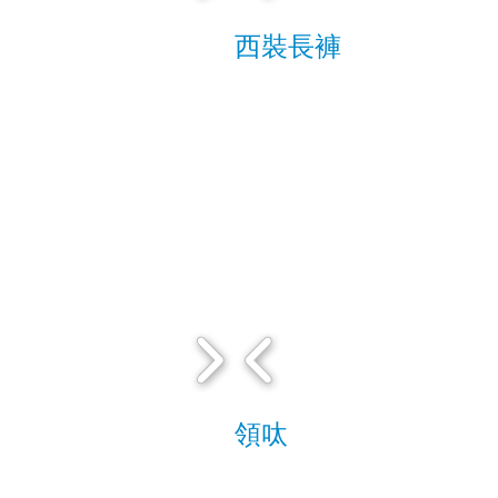
西裝長褲
領呔