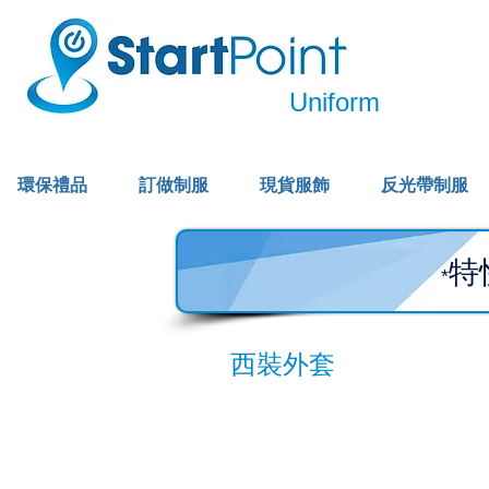
Uniform
環保禮品
訂做制服
現貨服飾
反光帶制服
特
*
西裝外套
男裝款式
女裝款式