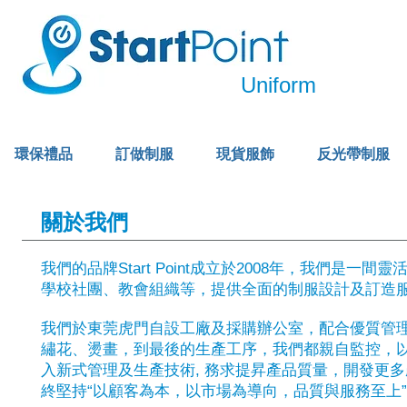
Uniform
環保禮品
訂做制服
現貨服飾
反光帶制服
關於我們
我們的品牌Start Point成立於2008年，我們
學校社團、教會組織等，提供全面的制服設計及訂造
我們於東莞虎門自設工廠及採購辦公室，配合優質管理
繡花、燙畫，到最後的生產工序，我們都親自監控，
入新式管理及生產技術, 務求提昇產品質量，開發更
終堅持“以顧客為本，以市場為導向，品質與服務至上