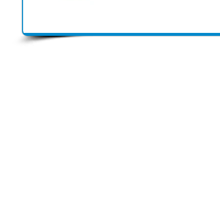
Start Point Uniform 本公
營業時間: 星期一至五 10:30a.m. - 6:00pm (12:30 - 1:30 午飯) ; 
Tel: 2345 6619 Whatsapp: 9666 3414 Fax: 3543 0929
Email: info@startpoint.hk
地址: 九龍 新蒲崗七寶街 1 號 東傲 25 樓 2503 室 (如需親臨陳列室, 
2503, 25/F, Horizon East, 1 Tsat Bo Stre