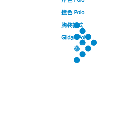
淨色 Polo
撞色 Polo
胸袋款式
Gildan Polo
2合1外套
外套風褸
外套背心
衛衣外套