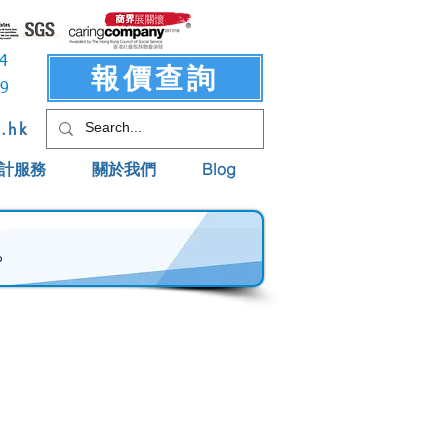
3414
報價查詢
619
t.hk
計服務
關於我們
Blog
。