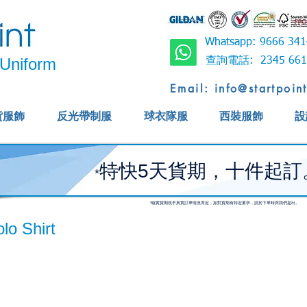
Whatsapp: 9666 
Uniform
查詢電話: 2345 6
Email: info@startpoin
貨服飾
反光帶制服
球衣隊服
西裝服飾
設
特快5天貨期，十件起訂
*
*確實貨期視乎真實訂單情況而定，如對貨期有特定要求，請於下單時與我們提出。
o Shirt