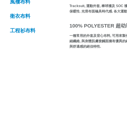
風褸布料
Tracksuit, 運動外套, 棒球褸及 
保暖性. 光滑布面極具時代感. 各大運動品牌如
衛衣布料
100% POLYESTER 
工程衫布料
一種常用的外套及背心布料, 可用來製作外套,
細纖維, 與身體肌膚接觸面擁有優異的細
與舒適感的絕佳特性.
Start Point Uniform 本公
營業時間: 星期一至五 10:30a.m. - 6:00pm (12:30 - 1:30 午飯) ; 
Tel: 2345 6619 Whatsapp: 9666 3414 Fax: 3543 0929
Email: info@startpoint.hk
地址: 九龍 新蒲崗七寶街 1 號 東傲 25 樓 2503 室 (如需親臨陳列室, 
2503, 25/F, Horizon East, 1 Tsat Bo Stre