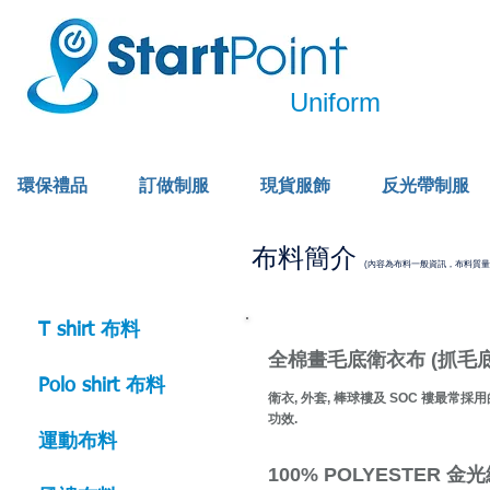
Uniform
環保禮品
訂做制服
現貨服飾
反光帶制服
布料簡介
(內容為布料一般資訊，布料質
T shirt 布料
全棉畫毛底衛衣布 (抓毛
Polo shirt 布料
衛衣, 外套, 棒球褸及 SOC 褸最常
功效.
運動布料
100% POLYESTER 