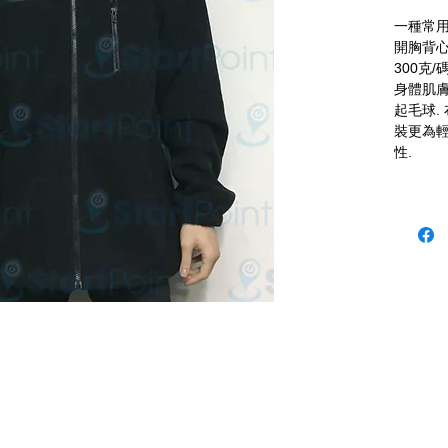
一種常用
開胸背心
300克/
身體肌膚
起毛球.
裝更為輕
性.
niform 本公司歡迎客戶使用 P-Card
 (12:30 - 1:30 午飯) ; 星期六及日敬請 Whatsapp 留言
 Fax: 3543 0929
 2503 室 (如需親臨陳列室, 敬請電話預約.)