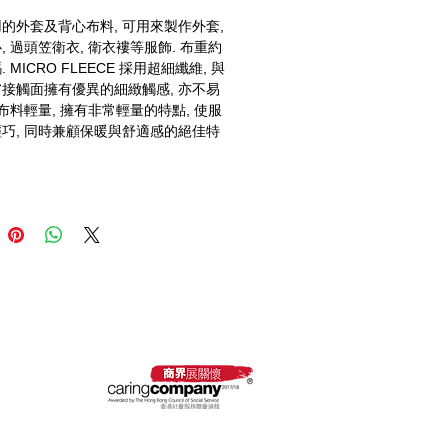
的外套及背心布料, 可用來製作外套, 
, 過頭笠衛衣, 衛衣褸等服飾. 布重約 
碼. MICRO FLEECE 採用超細纖維, 與
接觸面擁有優異的細緻觸感, 亦不易
 布料輕量, 擁有非常輕量的特點, 使服
巧, 同時兼顧保暖與舒適感的絕佳特
 採購卡