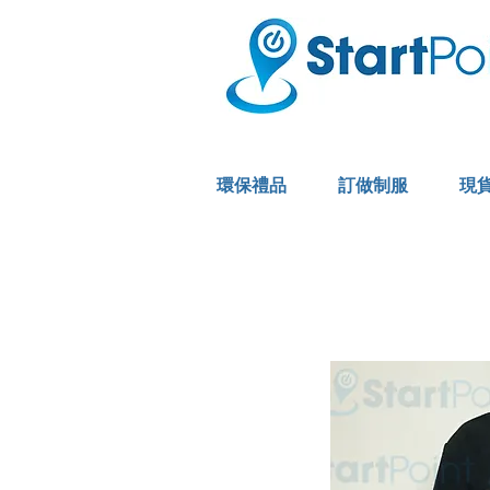
環保禮品
訂做制服
現