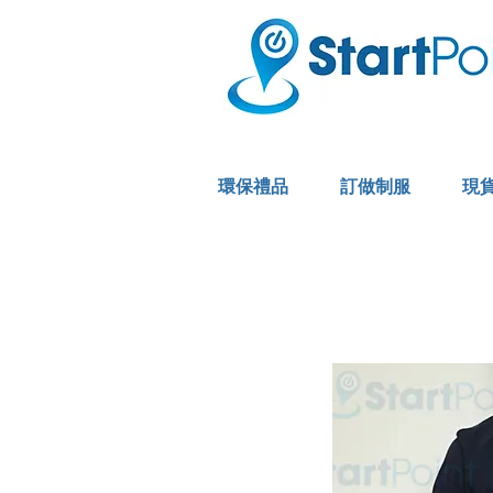
環保禮品
訂做制服
現