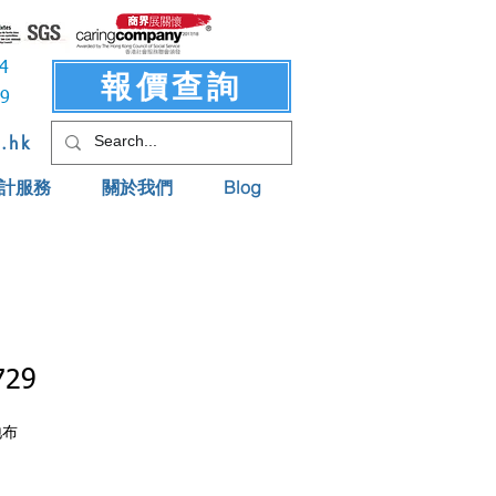
3414
報價查詢
619
t.hk
計服務
關於我們
Blog
729