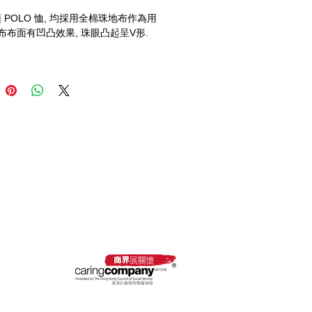
 POLO 恤, 均採用全棉珠地布作為用
地布布面有凹凸效果, 珠眼凸起呈V形.
 採購卡