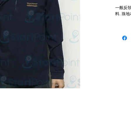
一般反領
料. 珠
niform 本公司歡迎客戶使用 P-Card
 (12:30 - 1:30 午飯) ; 星期六及日敬請 Whatsapp 留言
 Fax: 3543 0929
 2503 室 (如需親臨陳列室, 敬請電話預約.)