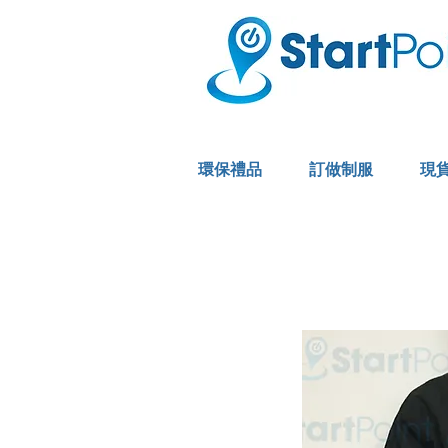
環保禮品
訂做制服
現