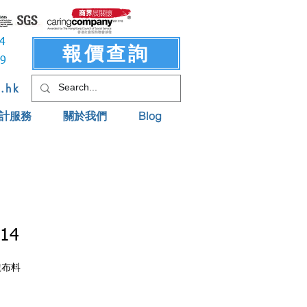
3414
報價查詢
619
t.hk
計服務
關於我們
Blog
714