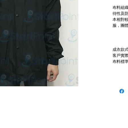
布料組
待性及
本相對
成衣款
客戶實
niform 本公司歡迎客戶使用 P-Card
 (12:30 - 1:30 午飯) ; 星期六及日敬請 Whatsapp 留言