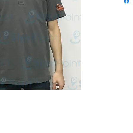
niform 本公司歡迎客戶使用 P-Card
 (12:30 - 1:30 午飯) ; 星期六及日敬請 Whatsapp 留言
 Fax: 3543 0929
 2503 室 (如需親臨陳列室, 敬請電話預約.)