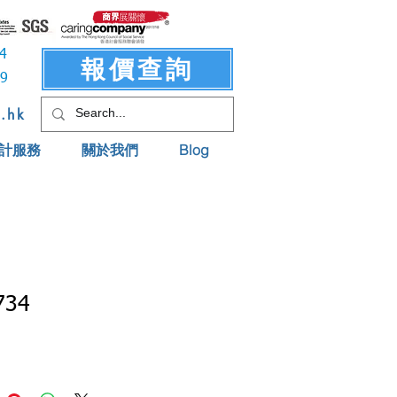
3414
報價查詢
619
t.hk
計服務
關於我們
Blog
734