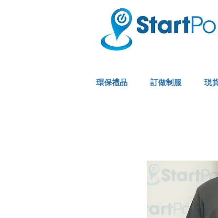
環保禮品
訂做制服
現