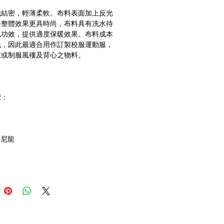
織結密，輕薄柔軟。布料表面加上反光
令整體效果更具時尚，布料具有冼水待
風功效，提供適度保暖效果。布料成本
低，因此最適合用作訂製校服運動服，
衣或制服風褸及背心之物料。
裡：
T 尼龍
絨
內裡
光帶，用作工程反光保護衣物。
帶可選用品３Ｍ或具他品牌。