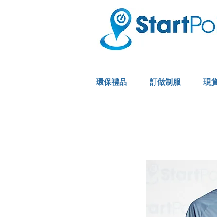
環保禮品
訂做制服
現