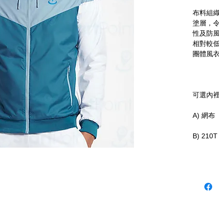
布料組
塗層，
性及防
相對較
團體風
可選內
A) 網布
B) 210
C) 搖粒
D) 間棉
可加反
－反光