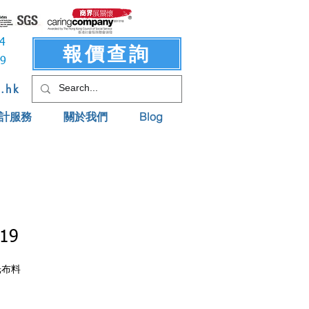
3414
報價查詢
619
t.hk
計服務
關於我們
Blog
19
光布料