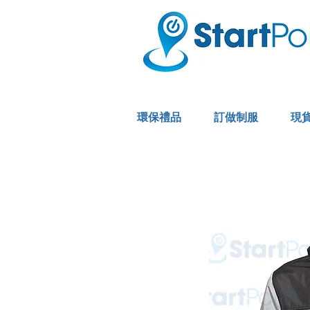
環保禮品
訂做制服
現