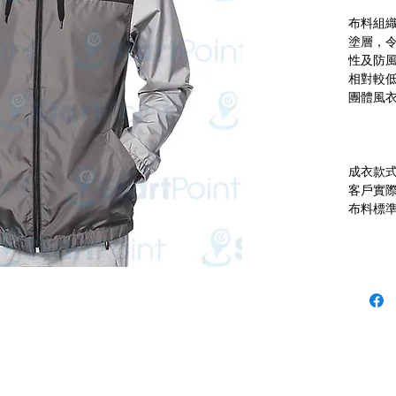
布料組
塗層，
性及防
相對較
成衣款
客戶實