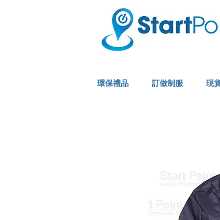
環保禮品
訂做制服
現