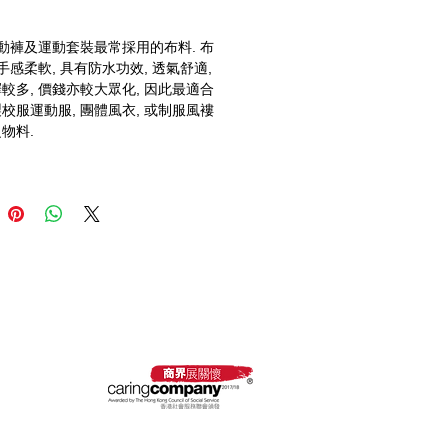
運動褲及運動套裝最常採用的布料. 布
手感柔軟, 具有防水功效, 透氣舒適, 
較多, 價錢亦較大眾化, 因此最適合
校服運動服, 團體風衣, 或制服風褸
物料.
 採購卡