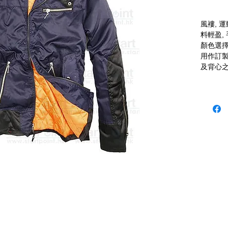
風褸, 
料輕盈, 
顏色選擇
用作訂製
及背心之
niform 本公司歡迎客戶使用 P-Card
 (12:30 - 1:30 午飯) ; 星期六及日敬請 Whatsapp 留言
 Fax: 3543 0929
 2503 室 (如需親臨陳列室, 敬請電話預約.)