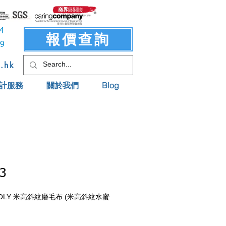
3414
報價查詢
619
t.hk
計服務
關於我們
Blog
3
 POLY 米高斜紋磨毛布 (米高斜紋水蜜