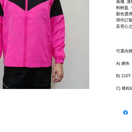
風褸, 
料輕盈,
顏色選擇
用作訂製
及背心之
可選內
A) 網布
B) 210
C) 搖粒
D) 間棉
可加反