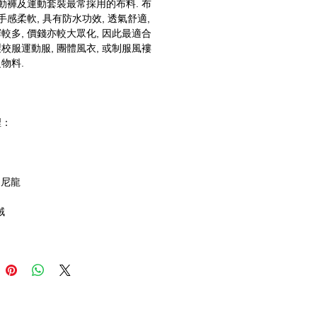
運動褲及運動套裝最常採用的布料. 布
 手感柔軟, 具有防水功效, 透氣舒適,
較多, 價錢亦較大眾化, 因此最適合
校服運動服, 團體風衣, 或制服風褸
物料.
裡：
T 尼龍
絨
內裡
光帶，用作工程反光保護衣物。