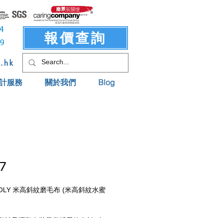
3414
報價查詢
619
t.hk
計服務
關於我們
Blog
7
 POLY 米高斜紋磨毛布 (米高斜紋水蜜