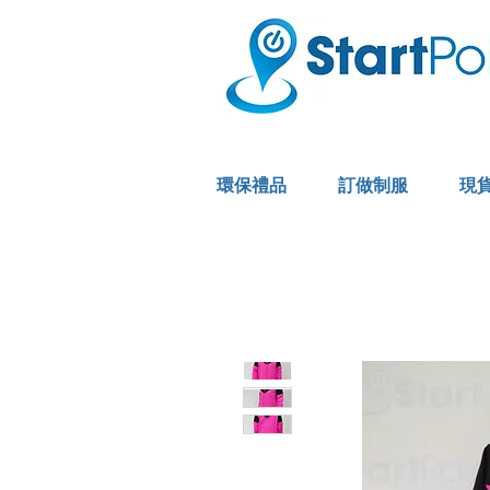
環保禮品
訂做制服
現