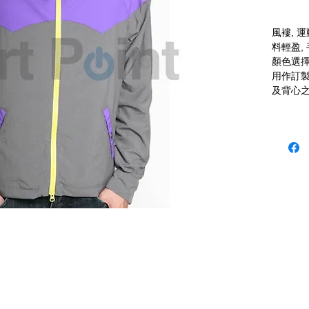
風褸, 
料輕盈, 
顏色選擇
用作訂製
及背心之
niform 本公司歡迎客戶使用 P-Card
 (12:30 - 1:30 午飯) ; 星期六及日敬請 Whatsapp 留言
 Fax: 3543 0929
 2503 室 (如需親臨陳列室, 敬請電話預約.)