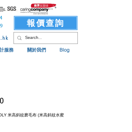
3414
報價查詢
619
t.hk
計服務
關於我們
Blog
0
 POLY 米高斜紋磨毛布 (米高斜紋水蜜