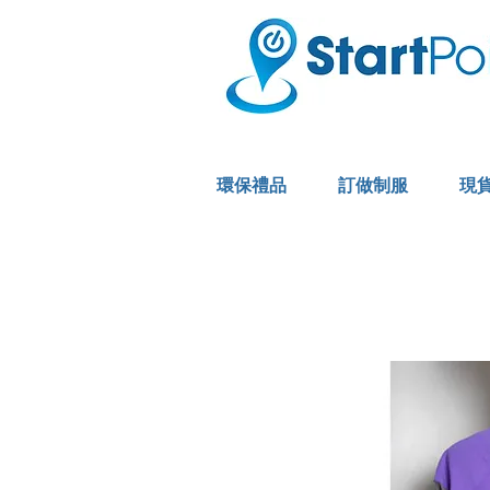
環保禮品
訂做制服
現