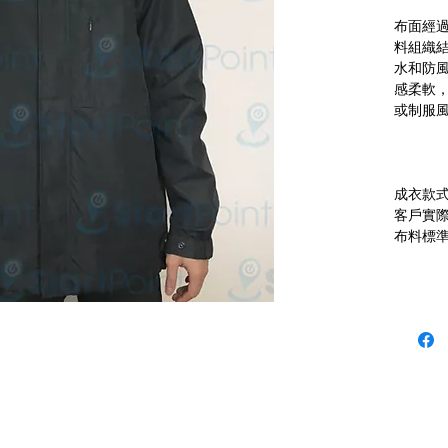
布面經
料組織
水和防
感柔軟
成衣款
客戶實