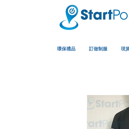
環保禮品
訂做制服
現