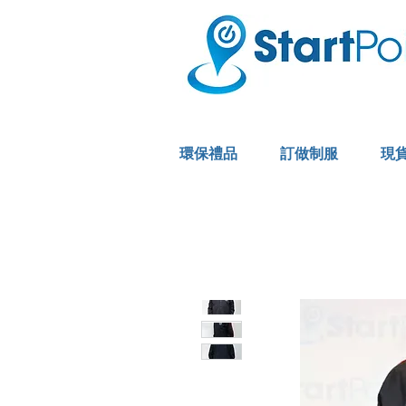
環保禮品
訂做制服
現