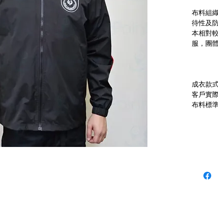
布料組
待性及
本相對
成衣款
客戶實