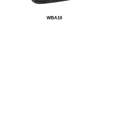
WBA10
Start Point Uniform 本公
營業時間: 星期一至五 10:30a.m. - 6:00pm (12:30 - 1:30 午飯) ; 
Tel: 2345 6619 Whatsapp: 9666 3414 Fax: 3543 0929
Email: info@startpoint.hk
地址: 九龍 新蒲崗七寶街 1 號 東傲 25 樓 2503 室 (如需親臨陳列室, 
2503, 25/F, Horizon East, 1 Tsat Bo Stre