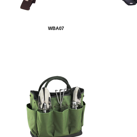
WBA07